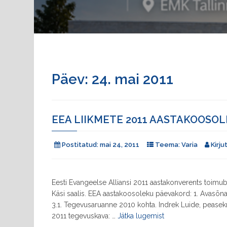
Päev:
24. mai 2011
EEA LIIKMETE 2011 AASTAKOOSO
Postitatud:
mai 24, 2011
Teema:
Varia
Kirju
Eesti Evangeelse Alliansi 2011 aastakonverents toimub
Käsi saalis. EEA aastakoosoleku päevakord: 1. Avasõna
3.1. Tegevusaruanne 2010 kohta. Indrek Luide, peasekre
"EEA
2011 tegevuskava: …
Jätka lugemist
liikmete