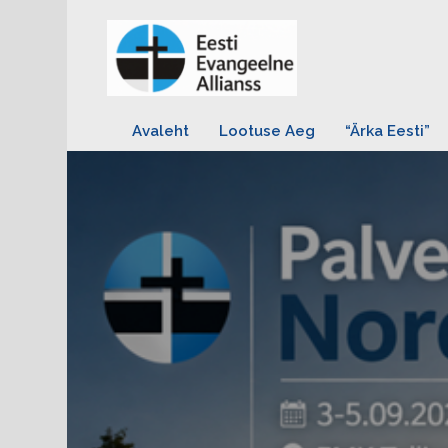
Avaleht
Lootuse Aeg
“Ärka Eesti”